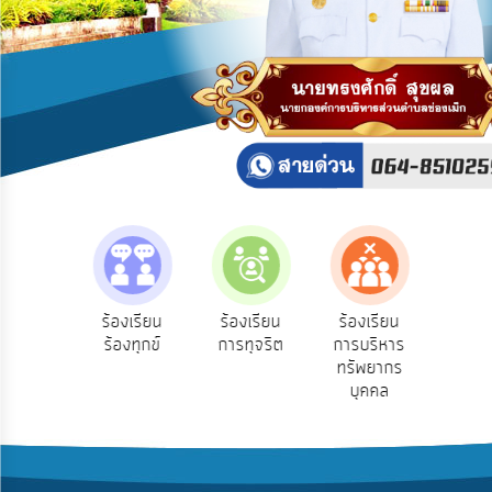
บริการ
ข้อมูล
การ
เปิด
เผย
ข้อมูล
สาธารณะ
OIT
ITA
e-
e-Se
ฟังความ
ร้องเรียน
ร้องเรียน
ร้องเรียน
Service
บริ
ิดเห็น
ร้องทุกข์
การทุจริต
การบริหาร
ออน
ระชาชน
ทรัพยากร
Q&A
บุคคล
การ
จัดการ
ความ