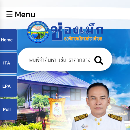
×
☰ Menu
lose
หน้า
หลัก
ข้อมูล
ก
พื้น
ฐาน
9
บุคลากร
แผน
ยุทธศาสตร์
9
ข่าวสาร
จ
กิจการ
สภา