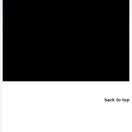
ทรัพยากร
บุคคล
การ
จัด
ซื้อ
จัด
จ้าง
การ
เงิน
การ
คลัง
แผนการ
ป้องกัน
back to top
การ
ทุจริต
การ
ดำเนิน