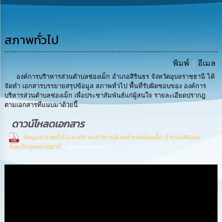
รู้
การ
ดำเนิน
สภาพทั่วไป
งาน
พิมพ์
อีเมล
การ
องค์การบริาหารส่วนตำบลช่องเม็ก อำเภอสิรินธร จังหวัดอุบลราชธานี ได้
ให้
จัดทำ เอกสารบรรยายสรุปข้อมูล สภาพทั่วไป พื้นที่รับผิดชอบของ องค์การ
บริการ
บริหารส่วนตำบลช่องเม็ก เพื่อประชาสัมพันธ์แก่ผู้สนใจ รายละเอียดปรากฎ
ตามเอกสารที่แนบมาด้วยนี้
แผนการ
ดาวน์โหลดเอกสาร
ใช้
จ่าย
ข้อมูลสภาพทั่วไป องค์การบริาหารส่วนตำบลช่องเม็ก อำเภอสิรินธร
งบ
จังหวัดอุบลราชธานี
(3519 Downloads)
ประมาณ
ประจำ
ปี
Media
การ
บริหาร
และ
พัฒนา