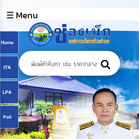
×
☰ Menu
lose
หน้า
หลัก
ข้อมูล
ก
พื้น
ฐาน
9
บุคลากร
แผน
ยุทธศาสตร์
9
ข่าวสาร
จ
กิจการ
สภา