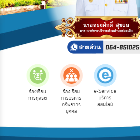
บริการ
ข้อมูล
การ
เปิด
เผย
ข้อมูล
สาธารณะ
OIT
ITA
e-
e-Service
องเรียน
ร้องเรียน
ร้องเรียน
ถาม
Service
บริการ
องทุกข์
การทุจริต
การบริหาร
Q
ออนไลน์
ทรัพยากร
Q&A
บุคคล
การ
จัดการ
ความ