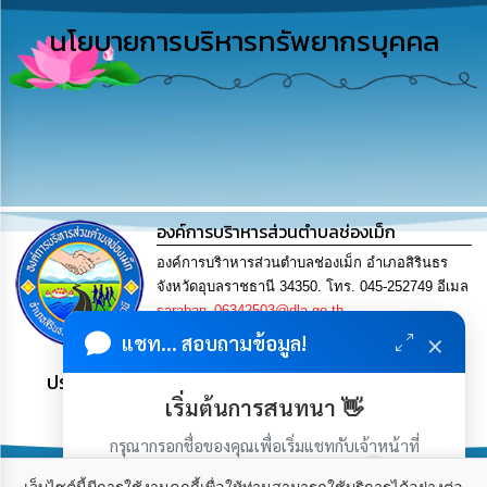
รู้
นโยบายการบริหารทรัพยากรบุคคล
การ
ดำเนิน
งาน
การ
ให้
บริการ
องค์การบริาหารส่วนตำบลช่องเม็ก
แผนการ
องค์การบริาหารส่วนตำบลช่องเม็ก อำเภอสิรินธร
ใช้
จ่าย
จังหวัดอุบลราชธานี 34350. โทร. 045-252749 อีเมล
งบ
saraban_06342503@dla.go.th
ประมาณ
×
แชท... สอบถามข้อมูล!
ประจำ
ปี
ประชาชน มีภูมิคุ้มกัน พึ่งพาตนเอง พอเพียง เป็นสุข
เริ่มต้นการสนทนา 👋
การ
บริหาร
กรุณากรอกชื่อของคุณเพื่อเริ่มแชทกับเจ้าหน้าที่
และ
(เฉพาะในวันเวลาราชการ)
พัฒนา