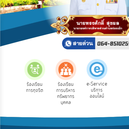
บริการ
ข้อมูล
การ
เปิด
เผย
ข้อมูล
สาธารณะ
OIT
ITA
e-
e-Service
องเรียน
ร้องเรียน
ร้องเรียน
ถาม
Service
บริการ
องทุกข์
การทุจริต
การบริหาร
Q
ออนไลน์
ทรัพยากร
Q&A
บุคคล
การ
จัดการ
ความ