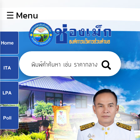
×
☰ Menu
lose
หน้า
หลัก
ข้อมูล
ก
พื้น
ฐาน
9
บุคลากร
แผน
ยุทธศาสตร์
9
ข่าวสาร
จ
กิจการ
สภา