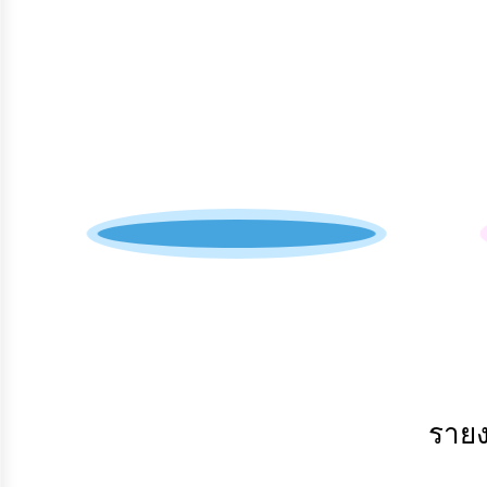
เผย
ข้อมูล
สาธารณะ
OIT
ITA
e-
Service
Q&A
การ
จัดการ
ความ
สายด่วนผู้บริหาร
รู้
การ
ดำเนิน
งาน
การ
ราย
ให้
บริการ
แผนการ