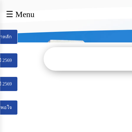
×
☰ Menu
lose
หน้า
หลัก
้าหลัก
ข้อมูล
พื้น
ฐาน
บุคลากร
ี 2569
แผน
ยุทธศาสตร์
ข่าวสาร
ี 2569
กิจการ
สภา
ึงพอใจ
บริการ
ข้อมูล
การ
เปิด