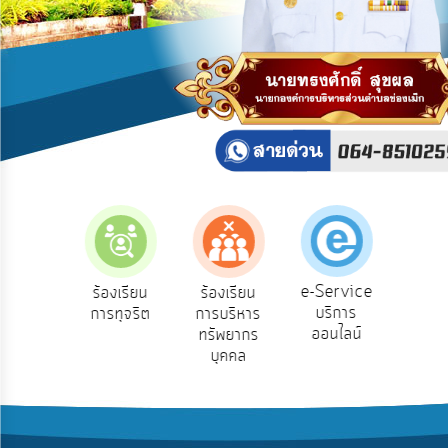
บริการ
ข้อมูล
การ
เปิด
เผย
ข้อมูล
สาธารณะ
OIT
ITA
e-
e-Service
องเรียน
ร้องเรียน
ร้องเรียน
ถาม
Service
บริการ
องทุกข์
การทุจริต
การบริหาร
Q
ออนไลน์
ทรัพยากร
Q&A
บุคคล
การ
จัดการ
ความ