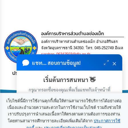
การ
เพื่อ
ป้องกัน
การ
ทุจริต
องค์การบริาหารส่วนตำบลช่องเม็ก
มาตรการ
องค์การบริาหารส่วนตำบลช่องเม็ก อำเภอสิรินธร
ภายใน
ป้องกัน
จังหวัดอุบลราชธานี 34350. โทร. 045-252749 อีเมล
การ
saraban_06342503@dla.go.th
ทุจริต
×
แชท... สอบถามข้อมูล!
ประชาชน มีภูมิคุ้มกัน พึ่งพาตนเอง พอเพียง เป็นสุข
การ
ส่ง
เริ่มต้นการสนทนา 👋
เสริม
ความ
กรุณากรอกชื่อของคุณเพื่อเริ่มแชทกับเจ้าหน้าที่
โปร่งใส
(เฉพาะในวันเวลาราชการ)
เว็บไซต์นี้มีการใช้งานคุกกี้เพื่อให้ท่านสามารถใช้บริการได้อย่างต่อ
เนื่องและอำนวยความสะดวกในการใช้งานเว็บไซต์ รวมถึงช่วยให้
ท้อง
ถิ่น
เราปรับปรุงการนำเสนอเนื้อหาให้ตรงตามความต้องการของท่าน
เกี่ยวกับเรา
ติดต่อเรา
ของ
โดยท่านสามารถศึกษารายละเอียดเพิ่มเติมได้จาก
ประกาศการใช้
เรา