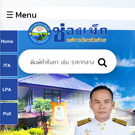
×
☰ Menu
lose
หน้า
หลัก
ข้อมูล
ก
พื้น
ฐาน
9
บุคลากร
แผน
ยุทธศาสตร์
9
ข่าวสาร
จ
กิจการ
สภา