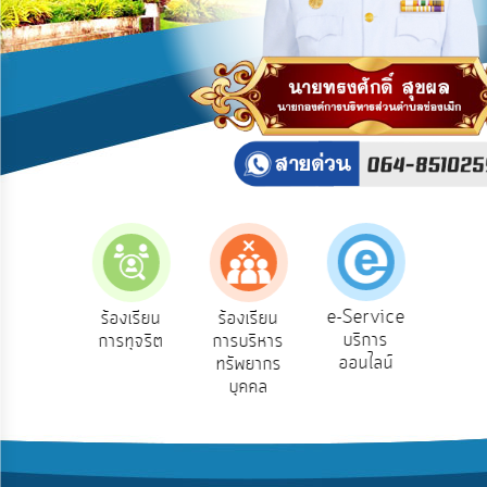
บริการ
ข้อมูล
การ
เปิด
เผย
ข้อมูล
สาธารณะ
OIT
ITA
e-
e-Service
ร้องเรียน
ร้องเรียน
ถามตอบ
ส
Service
บริการ
การทุจริต
การบริหาร
Q&A
ค
ออนไลน์
ทรัพยากร
Q&A
บุคคล
การ
จัดการ
ความ