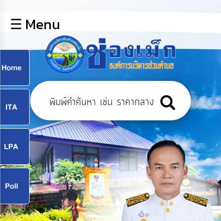
×
☰ Menu
lose
หน้า
หลัก
ข้อมูล
ก
พื้น
ฐาน
9
บุคลากร
แผน
ยุทธศาสตร์
9
ข่าวสาร
จ
กิจการ
สภา