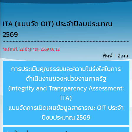
รู้
การ
ดำเนิน
ITA (แบบวัด OIT) ประจำปีงบประมาณ
งาน
2569
การ
ให้
วันจันทร์, 22 มิถุนายน 2569 06:12
บริการ
พิมพ์
อีเมล
การประเมินคุณธรรมและความโปร่งใสในการ
แผนการ
ใช้
ดำเนินงานของหน่วยงานภาครัฐ
จ่าย
งบ
(Integrity and Transparency Assessment:
ประมาณ
ประจำ
ITA)
ปี
แบบวัดการเปิดเผยข้อมูลสาธารณะ OIT ประจำ
การ
ปีงบประมาณ 2569
บริหาร
และ
พัฒนา