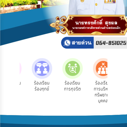
บริการ
ข้อมูล
การ
เปิด
เผย
ข้อมูล
สาธารณะ
OIT
ITA
e-
e-Se
บฟังความ
ร้องเรียน
ร้องเรียน
ร้องเรียน
Service
บร
คิดเห็น
ร้องทุกข์
การทุจริต
การบริหาร
ออน
ระชาชน
ทรัพยากร
Q&A
บุคคล
การ
จัดการ
ความ