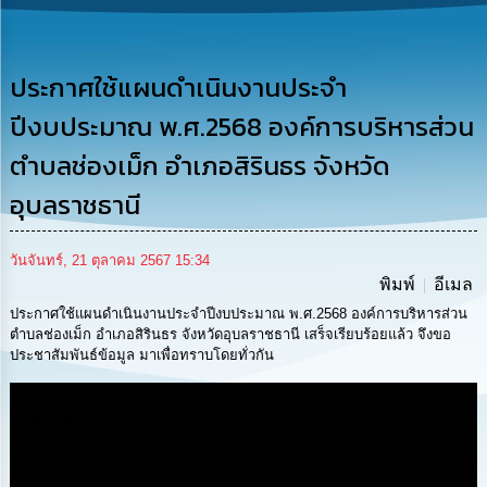
รู้
การ
ดำเนิน
ประกาศใช้แผนดำเนินงานประจำ
งาน
ปีงบประมาณ พ.ศ.2568 องค์การบริหารส่วน
การ
ตำบลช่องเม็ก อำเภอสิรินธร จังหวัด
ให้
บริการ
อุบลราชธานี
แผนการ
วันจันทร์, 21 ตุลาคม 2567 15:34
ใช้
พิมพ์
อีเมล
จ่าย
งบ
ประกาศใช้แผนดำเนินงานประจำปีงบประมาณ พ.ศ.2568 องค์การบริหารส่วน
ประมาณ
ตำบลช่องเม็ก อำเภอสิรินธร จังหวัดอุบลราชธานี เสร็จเรียบร้อยแล้ว จึงขอ
ประจำ
ประชาสัมพันธ์ข้อมูล มาเพื่อทราบโดยทั่วกัน
ปี
Media
การ
บริหาร
และ
พัฒนา