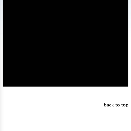
ทรัพยากร
บุคคล
การ
จัด
ซื้อ
จัด
จ้าง
การ
เงิน
การ
คลัง
แผนการ
ป้องกัน
การ
back to top
ทุจริต
การ
ดำเนิน