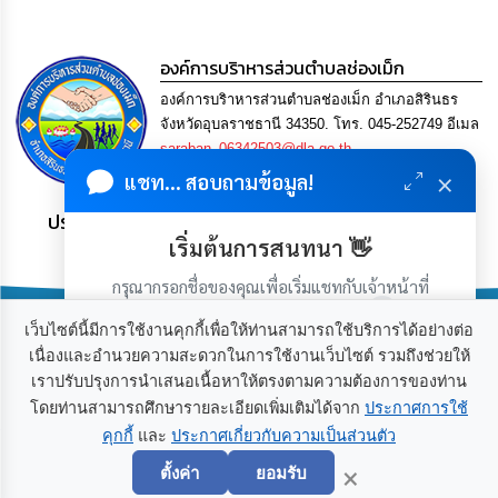
การ
เพื่อ
ป้องกัน
องค์การบริาหารส่วนตำบลช่องเม็ก
การ
ทุจริต
องค์การบริาหารส่วนตำบลช่องเม็ก อำเภอสิรินธร
จังหวัดอุบลราชธานี 34350. โทร. 045-252749 อีเมล
มาตรการ
saraban_06342503@dla.go.th
ภายใน
×
แชท... สอบถามข้อมูล!
ป้องกัน
การ
ประชาชน มีภูมิคุ้มกัน พึ่งพาตนเอง พอเพียง เป็นสุข
ทุจริต
เริ่มต้นการสนทนา 👋
การ
กรุณากรอกชื่อของคุณเพื่อเริ่มแชทกับเจ้าหน้าที่
ส่ง
(เฉพาะในวันเวลาราชการ)
เสริม
เว็บไซต์นี้มีการใช้งานคุกกี้เพื่อให้ท่านสามารถใช้บริการได้อย่างต่อ
ความ
เนื่องและอำนวยความสะดวกในการใช้งานเว็บไซต์ รวมถึงช่วยให้
โปร่งใส
เราปรับปรุงการนำเสนอเนื้อหาให้ตรงตามความต้องการของท่าน
เกี่ยวกับเรา
ติดต่อเรา
โดยท่านสามารถศึกษารายละเอียดเพิ่มเติมได้จาก
ประกาศการใช้
ท้อง
คุกกี้
และ
ประกาศเกี่ยวกับความเป็นส่วนตัว
เริ่มแชท
ถิ่น
×
ของ
ตั้งค่า
ยอมรับ
เรา