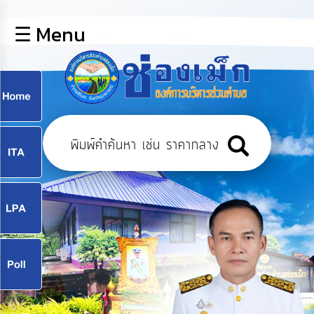
×
☰ Menu
lose
หน้า
หลัก
ข้อมูล
ก
พื้น
ฐาน
9
บุคลากร
แผน
ยุทธศาสตร์
9
ข่าวสาร
จ
กิจการ
สภา