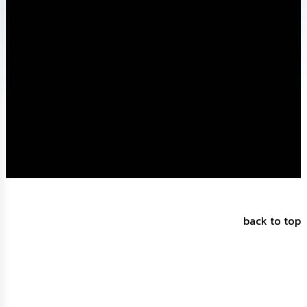
ทรัพยากร
บุคคล
การ
จัด
ซื้อ
จัด
จ้าง
การ
เงิน
การ
คลัง
แผนการ
back to top
ป้องกัน
การ
ทุจริต
การ
ดำเนิน