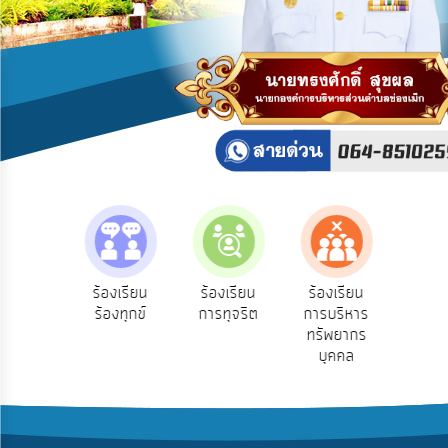
บริการ
ข้อมูล
การ
เปิด
เผย
ข้อมูล
สาธารณะ
OIT
ITA
e-
e-Se
ฟังความ
ร้องเรียน
ร้องเรียน
ร้องเรียน
Service
บริ
ิดเห็น
ร้องทุกข์
การทุจริต
การบริหาร
ออน
ระชาชน
ทรัพยากร
Q&A
บุคคล
การ
จัดการ
ความ