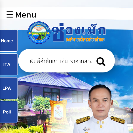
×
☰ Menu
lose
หน้า
หลัก
ข้อมูล
ก
พื้น
ฐาน
9
บุคลากร
แผน
ยุทธศาสตร์
9
ข่าวสาร
จ
กิจการ
สภา