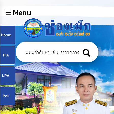
×
☰ Menu
lose
หน้า
หลัก
ข้อมูล
ก
พื้น
ฐาน
9
บุคลากร
แผน
ยุทธศาสตร์
9
ข่าวสาร
จ
กิจการ
สภา