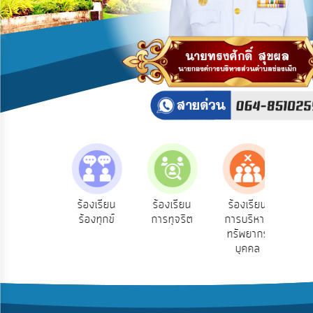
บริการ
ข้อมูล
การ
เปิด
เผย
ข้อมูล
สาธารณะ
OIT
ITA
e-
e-Se
บฟังความ
ร้องเรียน
ร้องเรียน
ร้องเรียน
Service
บร
คิดเห็น
ร้องทุกข์
การทุจริต
การบริหาร
ออน
ระชาชน
ทรัพยากร
Q&A
บุคคล
การ
จัดการ
ความ