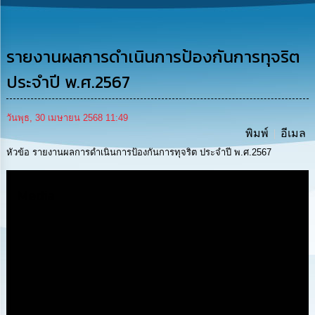
รู้
การ
ดำเนิน
รายงานผลการดำเนินการป้องกันการทุจริต
งาน
ประจำปี พ.ศ.2567
การ
ให้
วันพุธ, 30 เมษายน 2568 11:49
บริการ
พิมพ์
อีเมล
หัวข้อ รายงานผลการดำเนินการป้องกันการทุจริต ประจำปี พ.ศ.2567
แผนการ
ใช้
จ่าย
Media
งบ
ประมาณ
ประจำ
ปี
การ
บริหาร
และ
พัฒนา