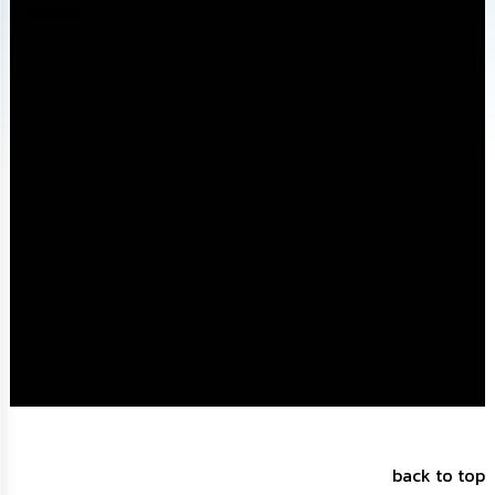
Media
ทรัพยากร
บุคคล
การ
จัด
ซื้อ
จัด
จ้าง
การ
เงิน
การ
คลัง
แผนการ
ป้องกัน
การ
ทุจริต
การ
back to top
ดำเนิน