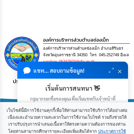
การ
เพื่อ
ป้องกัน
การ
ทุจริต
มาตรการ
องค์การบริาหารส่วนตำบลช่องเม็ก
ภายใน
องค์การบริาหารส่วนตำบลช่องเม็ก อำเภอสิรินธร
ป้องกัน
การ
จังหวัดอุบลราชธานี 34350. โทร. 045-252749 อีเมล
ทุจริต
saraban_06342503@dla.go.th
×
แชท... สอบถามข้อมูล!
การ
ประชาชน มีภูมิคุ้มกัน พึ่งพาตนเอง พอเพียง เป็นสุข
ส่ง
เสริม
เริ่มต้นการสนทนา 👋
ความ
โปร่งใส
กรุณากรอกชื่อของคุณเพื่อเริ่มแชทกับเจ้าหน้าที่
(เฉพาะในวันเวลาราชการ)
เว็บไซต์นี้มีการใช้งานคุกกี้เพื่อให้ท่านสามารถใช้บริการได้อย่างต่อ
ท้อง
เนื่องและอำนวยความสะดวกในการใช้งานเว็บไซต์ รวมถึงช่วยให้
ถิ่น
ของ
เราปรับปรุงการนำเสนอเนื้อหาให้ตรงตามความต้องการของท่าน
เกี่ยวกับเรา
ติดต่อเรา
เรา
โดยท่านสามารถศึกษารายละเอียดเพิ่มเติมได้จาก
ประกาศการใช้