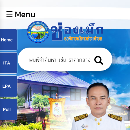
×
☰ Menu
lose
หน้า
หลัก
ข้อมูล
ก
พื้น
ฐาน
9
บุคลากร
แผน
ยุทธศาสตร์
9
ข่าวสาร
จ
กิจการ
สภา