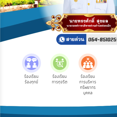
บริการ
ข้อมูล
การ
เปิด
เผย
ข้อมูล
สาธารณะ
OIT
ITA
e-
e-Se
ฟังความ
ร้องเรียน
ร้องเรียน
ร้องเรียน
Service
บริ
ิดเห็น
ร้องทุกข์
การทุจริต
การบริหาร
ออน
ระชาชน
ทรัพยากร
Q&A
บุคคล
การ
จัดการ
ความ