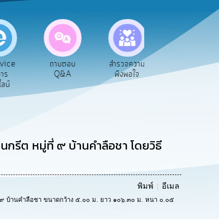
vice
ถามตอบ
สำรวจความ
ผู้รับเบีย
าร
Q&A
พึงพอใจ
ยังชีพ
ลน์
ต หมู่ที่ ๙ บ้านคำลือชา โดยวิธี
พิมพ์
อีเมล
 ๙ บ้านคำลือชา ขนาดกว้าง ๕.๐๐ ม. ยาว ๑๐๖.๓๐ ม. หนา ๐.๐๕