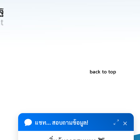
back to top
×
แชท... สอบถามข้อมูล!