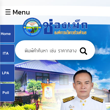
×
☰ Menu
lose
หน้า
หลัก
ข้อมูล
ก
พื้น
ฐาน
9
บุคลากร
แผน
ยุทธศาสตร์
9
ข่าวสาร
จ
กิจการ
สภา