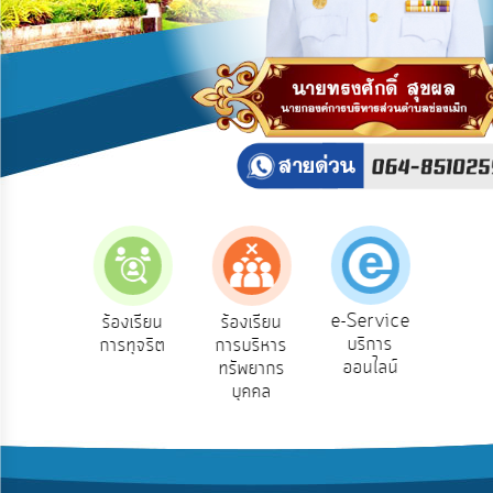
บริการ
ข้อมูล
การ
เปิด
เผย
ข้อมูล
สาธารณะ
OIT
ITA
e-
e-Service
องเรียน
ร้องเรียน
ร้องเรียน
ถาม
Service
บริการ
องทุกข์
การทุจริต
การบริหาร
Q
ออนไลน์
ทรัพยากร
Q&A
บุคคล
การ
จัดการ
ความ