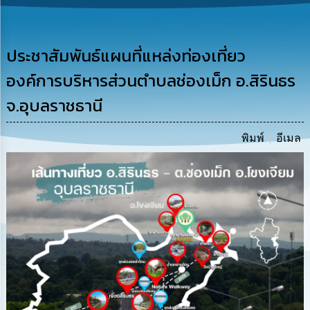
รู้
การ
ดำเนิน
ประชาสัมพันธ์แผนที่แหล่งท่องเที่ยว
งาน
องค์การบริหารส่วนตำบลช่องเม็ก อ.สิรินธร
การ
จ.อุบลราชธานี
ให้
บริการ
พิมพ์
อีเมล
แผนการ
ใช้
จ่าย
งบ
ประมาณ
ประจำ
ปี
การ
บริหาร
และ
พัฒนา