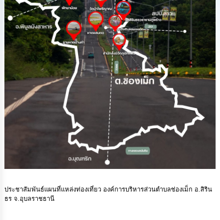
ทรัพยากร
บุคคล
การ
จัด
ซื้อ
จัด
จ้าง
การ
เงิน
การ
คลัง
แผนการ
ป้องกัน
การ
ทุจริต
ประชาสัมพันธ์แผนที่แหล่งท่องเที่ยว องค์การบริหารส่วนตำบลช่องเม็ก อ.สิริน
ธร จ.อุบลราชธานี
การ
ดำเนิน