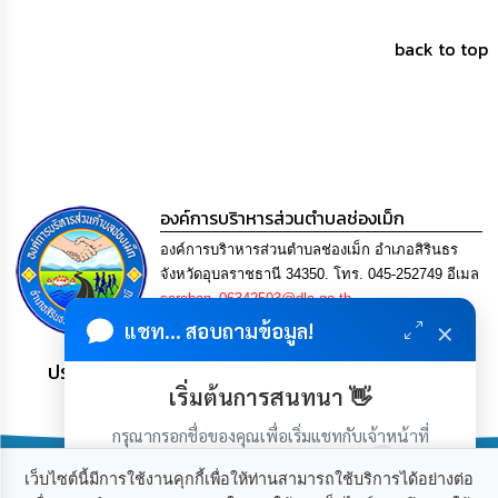
การ
เพื่อ
back to top
ป้องกัน
การ
ทุจริต
มาตรการ
ภายใน
ป้องกัน
การ
องค์การบริาหารส่วนตำบลช่องเม็ก
ทุจริต
องค์การบริาหารส่วนตำบลช่องเม็ก อำเภอสิรินธร
จังหวัดอุบลราชธานี 34350. โทร. 045-252749 อีเมล
การ
saraban_06342503@dla.go.th
ส่ง
เสริม
×
แชท... สอบถามข้อมูล!
ความ
โปร่งใส
ประชาชน มีภูมิคุ้มกัน พึ่งพาตนเอง พอเพียง เป็นสุข
เริ่มต้นการสนทนา 👋
ท้อง
กรุณากรอกชื่อของคุณเพื่อเริ่มแชทกับเจ้าหน้าที่
ถิ่น
(เฉพาะในวันเวลาราชการ)
ของ
เว็บไซต์นี้มีการใช้งานคุกกี้เพื่อให้ท่านสามารถใช้บริการได้อย่างต่อ
เรา