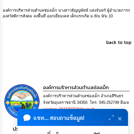
การ
เพื่อ
องค์การบริหารส่วนตำบลช่องเม็ก นางสาวธัญญพัทธ์ แสงจันทร์ ผู้อำนวยการก
ป้องกัน
องสวัสดิการสังคม ลงพื้นที่ ออกเยี่ยมเคส เด็กแรกเกิด ม.8/ม.9/ม.10
การ
ทุจริต
มาตรการ
back to top
ภายใน
ป้องกัน
การ
ทุจริต
การ
ส่ง
องค์การบริาหารส่วนตำบลช่องเม็ก
เสริม
ความ
องค์การบริาหารส่วนตำบลช่องเม็ก อำเภอสิรินธร
โปร่งใส
จังหวัดอุบลราชธานี 34350. โทร. 045-252749 อีเมล
saraban_06342503@dla.go.th
ท้อง
×
แชท... สอบถามข้อมูล!
ถิ่น
ของ
ประชาชน มีภูมิคุ้มกัน พึ่งพาตนเอง พอเพียง เป็นสุข
เรา