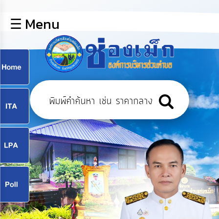
×
☰ Menu
lose
หน้า
หลัก
ข้อมูล
ก
พื้น
ฐาน
9
บุคลากร
แผน
ยุทธศาสตร์
9
ข่าวสาร
จ
กิจการ
สภา