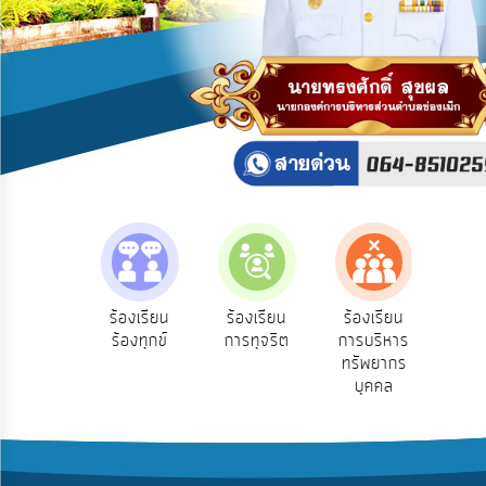
บริการ
ข้อมูล
การ
เปิด
เผย
ข้อมูล
สาธารณะ
OIT
ITA
e-
e-Se
ฟังความ
ร้องเรียน
ร้องเรียน
ร้องเรียน
Service
บริ
ิดเห็น
ร้องทุกข์
การทุจริต
การบริหาร
ออน
ระชาชน
ทรัพยากร
Q&A
บุคคล
การ
จัดการ
ความ