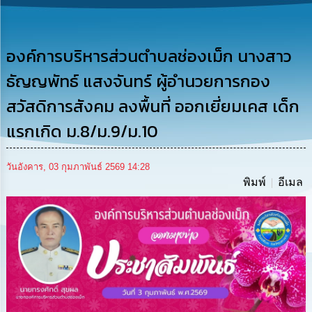
รู้
การ
ดำเนิน
องค์การบริหารส่วนตำบลช่องเม็ก นางสาว
งาน
ธัญญพัทธ์ แสงจันทร์ ผู้อำนวยการกอง
การ
สวัสดิการสังคม ลงพื้นที่ ออกเยี่ยมเคส เด็ก
ให้
บริการ
แรกเกิด ม.8/ม.9/ม.10
แผนการ
วันอังคาร, 03 กุมภาพันธ์ 2569 14:28
ใช้
พิมพ์
อีเมล
จ่าย
งบ
ประมาณ
ประจำ
ปี
การ
บริหาร
และ
พัฒนา