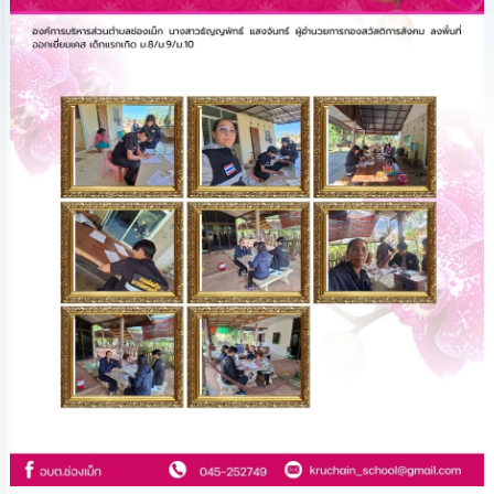
ทรัพยากร
บุคคล
การ
จัด
ซื้อ
จัด
จ้าง
การ
เงิน
การ
คลัง
แผนการ
ป้องกัน
การ
ทุจริต
การ
ดำเนิน