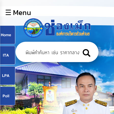
×
☰ Menu
lose
หน้า
หลัก
ข้อมูล
ก
พื้น
ฐาน
9
บุคลากร
แผน
ยุทธศาสตร์
9
ข่าวสาร
จ
กิจการ
สภา