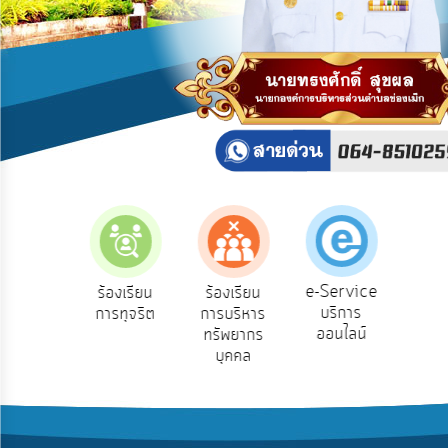
บริการ
ข้อมูล
การ
เปิด
เผย
ข้อมูล
สาธารณะ
OIT
ITA
e-
e-Service
องเรียน
ร้องเรียน
ร้องเรียน
ถาม
Service
บริการ
องทุกข์
การทุจริต
การบริหาร
Q
ออนไลน์
ทรัพยากร
Q&A
บุคคล
การ
จัดการ
ความ