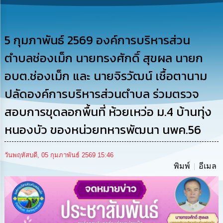
รู้
การ
ดำเนิน
5 กุมภาพันธ์ 2569 องค์การบริหารส่วน
งาน
ตำบลช่องเม็ก นายทรงศักดิ์ สุขผล นายก
การ
อบต.ช่องเม็ก และ นายจิรวัฒน์ เชื้อตานาม
ให้
บริการ
ปลัดองค์การบริหารส่วนตำบล ร่วมตรวจ
สอบการขุดลอกพื้นที่ ห้วยเหว่อ ม.4 บ้านทุ่ง
แผนการ
ใช้
หนองบัว ของหน่วยทหารพัฒนา นพค.56
จ่าย
งบ
ประมาณ
วันพฤหัสบดี, 05 กุมภาพันธ์ 2569 15:46
ประจำ
พิมพ์
อีเมล
ปี
การ
บริหาร
และ
พัฒนา