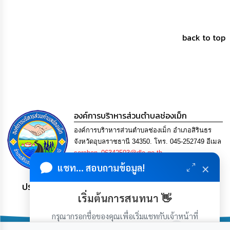
การ
เพื่อ
ป้องกัน
การ
back to top
ทุจริต
มาตรการ
ภายใน
ป้องกัน
การ
ทุจริต
องค์การบริาหารส่วนตำบลช่องเม็ก
การ
องค์การบริาหารส่วนตำบลช่องเม็ก อำเภอสิรินธร
ส่ง
จังหวัดอุบลราชธานี 34350. โทร. 045-252749 อีเมล
เสริม
saraban_06342503@dla.go.th
ความ
×
แชท... สอบถามข้อมูล!
โปร่งใส
ประชาชน มีภูมิคุ้มกัน พึ่งพาตนเอง พอเพียง เป็นสุข
ท้อง
เริ่มต้นการสนทนา 👋
ถิ่น
ของ
กรุณากรอกชื่อของคุณเพื่อเริ่มแชทกับเจ้าหน้าที่
เรา
(เฉพาะในวันเวลาราชการ)