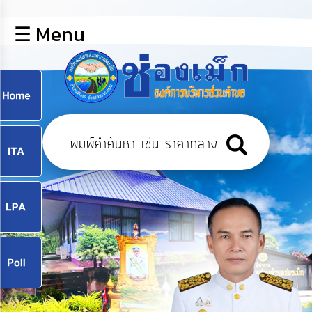
×
☰ Menu
lose
หน้า
หลัก
ข้อมูล
ก
พื้น
ฐาน
9
บุคลากร
แผน
ยุทธศาสตร์
9
ข่าวสาร
จ
กิจการ
สภา