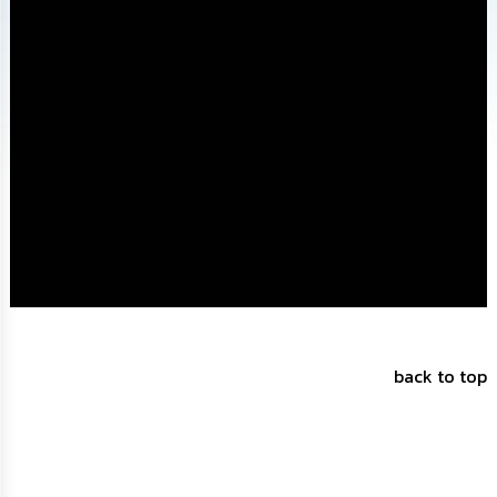
ทรัพยากร
บุคคล
การ
จัด
ซื้อ
จัด
จ้าง
การ
เงิน
การ
คลัง
แผนการ
ป้องกัน
back to top
การ
ทุจริต
การ
ดำเนิน