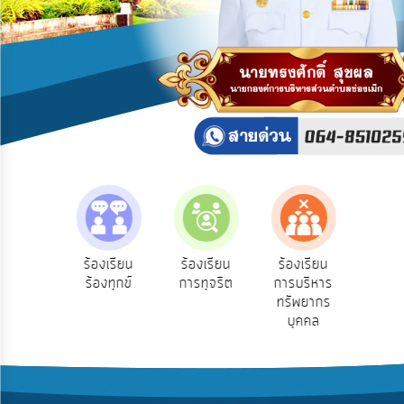
บริการ
ข้อมูล
การ
เปิด
เผย
ข้อมูล
สาธารณะ
OIT
ITA
e-
e-Se
ฟังความ
ร้องเรียน
ร้องเรียน
ร้องเรียน
Service
บริ
ิดเห็น
ร้องทุกข์
การทุจริต
การบริหาร
ออน
ระชาชน
ทรัพยากร
Q&A
บุคคล
การ
จัดการ
ความ