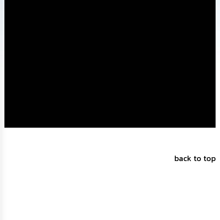
ทรัพยากร
บุคคล
การ
จัด
ซื้อ
จัด
จ้าง
การ
เงิน
การ
คลัง
แผนการ
back to top
ป้องกัน
การ
ทุจริต
การ
ดำเนิน