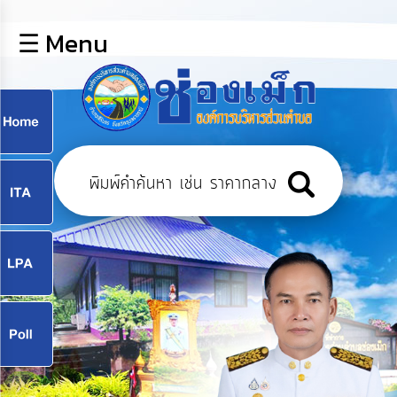
×
☰ Menu
lose
หน้า
หลัก
ข้อมูล
ก
พื้น
ฐาน
9
บุคลากร
แผน
ยุทธศาสตร์
9
ข่าวสาร
จ
กิจการ
สภา