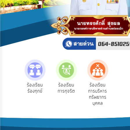
บริการ
ข้อมูล
การ
เปิด
เผย
ข้อมูล
สาธารณะ
OIT
ITA
e-
e-Se
ฟังความ
ร้องเรียน
ร้องเรียน
ร้องเรียน
Service
บริ
ิดเห็น
ร้องทุกข์
การทุจริต
การบริหาร
ออน
ระชาชน
ทรัพยากร
Q&A
บุคคล
การ
จัดการ
ความ