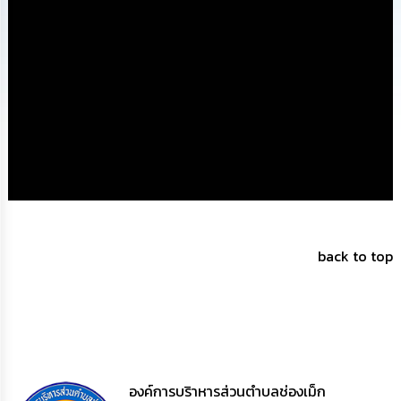
ทรัพยากร
บุคคล
การ
จัด
ซื้อ
จัด
จ้าง
การ
เงิน
การ
คลัง
back to top
แผนการ
ป้องกัน
การ
ทุจริต
การ
องค์การบริาหารส่วนตำบลช่องเม็ก
ดำเนิน