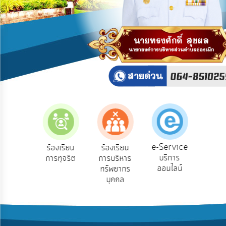
บริการ
ข้อมูล
การ
เปิด
เผย
ข้อมูล
สาธารณะ
OIT
ITA
e-
e-Service
องเรียน
ร้องเรียน
ร้องเรียน
ถาม
Service
บริการ
องทุกข์
การทุจริต
การบริหาร
Q
ออนไลน์
ทรัพยากร
Q&A
บุคคล
การ
จัดการ
ความ