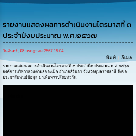
รู้
การ
ดำเนิน
รายงานแสดงผลการดำเนินงานไตรมาสที่ ๓
งาน
ประจำปีงบประมาณ พ.ศ.๒๕๖๗
การ
ให้
วันจันทร์, 08 กรกฎาคม 2567 15:04
บริการ
พิมพ์
อีเมล
รายงานแสดงผลการดำเนินงานไตรมาสที่ ๓ ประจำปีงบประมาณ พ.ศ.๒๕๖๗
แผนการ
องค์การบริหารส่วนตำบลช่องเม็ก อำเภอสิรินธร จังหวัดอุบลราชธานี จึงขอ
ใช้
ประชาสัมพันธ์ข้อมูล มาเพื่อทราบโดยทั่วกัน
จ่าย
งบ
ประมาณ
Media
ประจำ
ปี
การ
บริหาร
และ
พัฒนา