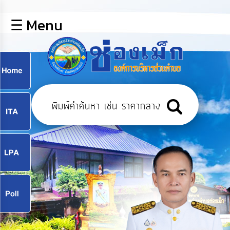
×
☰ Menu
lose
หน้า
หลัก
ข้อมูล
ก
พื้น
ฐาน
9
บุคลากร
แผน
ยุทธศาสตร์
9
ข่าวสาร
จ
กิจการ
สภา