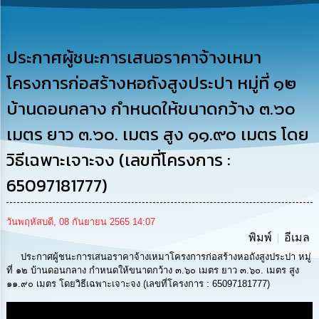
รู้
การ
ดำเนิน
ประกาศผู้ชนะการเสนอราคาจ้างเหมา
งาน
โครงการก่อสร้างหอถังสูงประปา หมู่ที่ ๑๒
การ
บ้านดอนกลาง กำหนดให้ขนาดกว้าง ๓.๖๐
ให้
บริการ
เมตร ยาว ๓.๖๐. เมตร สูง ๑๑.๙๐ เมตร โดย
วิธีเฉพาะเจาะจง (เลขที่โครงการ :
แผนการ
ใช้
65097181777)
จ่าย
งบ
ประมาณ
วันพฤหัสบดี, 08 กันยายน 2565 14:07
ประจำ
พิมพ์
อีเมล
ปี
ประกาศผู้ชนะการเสนอราคาจ้างเหมาโครงการก่อสร้างหอถังสูงประปา หมู่
ที่ ๑๒ บ้านดอนกลาง กำหนดให้ขนาดกว้าง ๓.๖๐ เมตร ยาว ๓.๖๐. เมตร สูง
การ
๑๑.๙๐ เมตร โดยวิธีเฉพาะเจาะจง (เลขที่โครงการ : 65097181777)
บริหาร
และ
พัฒนา