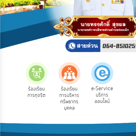
บริการ
ข้อมูล
การ
เปิด
เผย
ข้อมูล
สาธารณะ
OIT
ITA
e-
e-Service
องเรียน
ร้องเรียน
ร้องเรียน
ถาม
Service
บริการ
องทุกข์
การทุจริต
การบริหาร
Q
ออนไลน์
ทรัพยากร
Q&A
บุคคล
การ
จัดการ
ความ