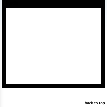
Media
ทรัพยากร
บุคคล
การ
จัด
ซื้อ
จัด
จ้าง
การ
เงิน
การ
คลัง
แผนการ
ป้องกัน
การ
ทุจริต
การ
back to top
ดำเนิน