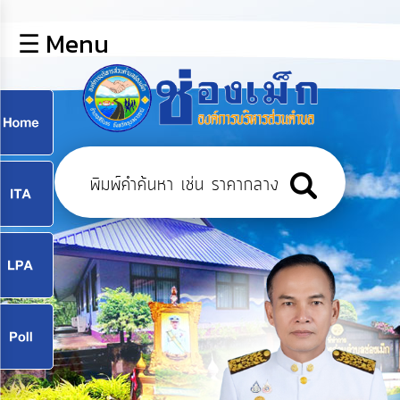
×
☰ Menu
lose
หน้า
หลัก
ข้อมูล
ก
พื้น
ฐาน
9
บุคลากร
แผน
ยุทธศาสตร์
9
ข่าวสาร
จ
กิจการ
สภา