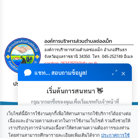
การ
เพื่อ
ป้องกัน
การ
ทุจริต
มาตรการ
องค์การบริาหารส่วนตำบลช่องเม็ก
ภายใน
องค์การบริาหารส่วนตำบลช่องเม็ก อำเภอสิรินธร
ป้องกัน
การ
จังหวัดอุบลราชธานี 34350. โทร. 045-252749 อีเมล
ทุจริต
saraban_06342503@dla.go.th
×
แชท... สอบถามข้อมูล!
การ
ประชาชน มีภูมิคุ้มกัน พึ่งพาตนเอง พอเพียง เป็นสุข
ส่ง
เสริม
เริ่มต้นการสนทนา 👋
ความ
โปร่งใส
กรุณากรอกชื่อของคุณเพื่อเริ่มแชทกับเจ้าหน้าที่
(เฉพาะในวันเวลาราชการ)
เว็บไซต์นี้มีการใช้งานคุกกี้เพื่อให้ท่านสามารถใช้บริการได้อย่างต่อ
ท้อง
เนื่องและอำนวยความสะดวกในการใช้งานเว็บไซต์ รวมถึงช่วยให้
ถิ่น
ของ
เราปรับปรุงการนำเสนอเนื้อหาให้ตรงตามความต้องการของท่าน
เกี่ยวกับเรา
ติดต่อเรา
เรา
โดยท่านสามารถศึกษารายละเอียดเพิ่มเติมได้จาก
ประกาศการใช้