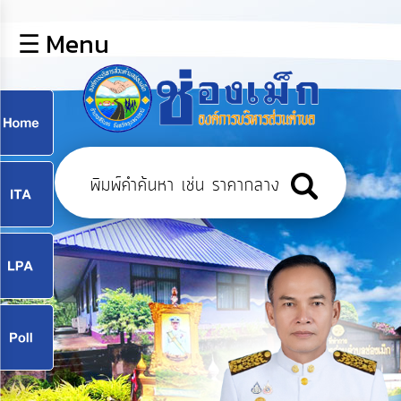
×
☰ Menu
lose
หน้า
หลัก
ข้อมูล
ก
พื้น
ฐาน
9
บุคลากร
แผน
ยุทธศาสตร์
9
ข่าวสาร
จ
กิจการ
สภา