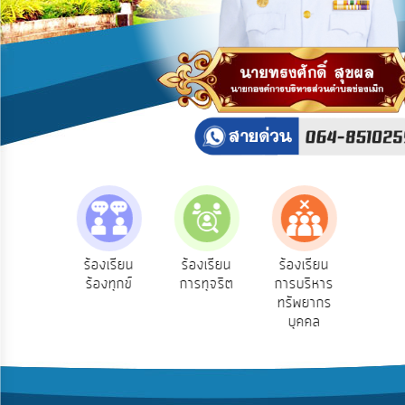
บริการ
ข้อมูล
การ
เปิด
เผย
ข้อมูล
สาธารณะ
OIT
ITA
e-
e-Se
ฟังความ
ร้องเรียน
ร้องเรียน
ร้องเรียน
Service
บริ
ิดเห็น
ร้องทุกข์
การทุจริต
การบริหาร
ออน
ระชาชน
ทรัพยากร
Q&A
บุคคล
การ
จัดการ
ความ