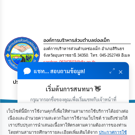
การ
เพื่อ
ป้องกัน
การ
ทุจริต
มาตรการ
องค์การบริาหารส่วนตำบลช่องเม็ก
ภายใน
องค์การบริาหารส่วนตำบลช่องเม็ก อำเภอสิรินธร
ป้องกัน
การ
จังหวัดอุบลราชธานี 34350. โทร. 045-252749 อีเมล
ทุจริต
saraban_06342503@dla.go.th
×
แชท... สอบถามข้อมูล!
การ
ประชาชน มีภูมิคุ้มกัน พึ่งพาตนเอง พอเพียง เป็นสุข
ส่ง
เสริม
เริ่มต้นการสนทนา 👋
ความ
โปร่งใส
กรุณากรอกชื่อของคุณเพื่อเริ่มแชทกับเจ้าหน้าที่
(เฉพาะในวันเวลาราชการ)
เว็บไซต์นี้มีการใช้งานคุกกี้เพื่อให้ท่านสามารถใช้บริการได้อย่างต่อ
ท้อง
เนื่องและอำนวยความสะดวกในการใช้งานเว็บไซต์ รวมถึงช่วยให้
ถิ่น
ของ
เราปรับปรุงการนำเสนอเนื้อหาให้ตรงตามความต้องการของท่าน
เกี่ยวกับเรา
ติดต่อเรา
เรา
โดยท่านสามารถศึกษารายละเอียดเพิ่มเติมได้จาก
ประกาศการใช้