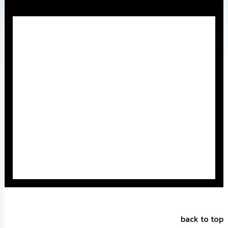
Media
ทรัพยากร
บุคคล
การ
จัด
ซื้อ
จัด
จ้าง
การ
เงิน
การ
คลัง
แผนการ
ป้องกัน
การ
ทุจริต
การ
back to top
ดำเนิน